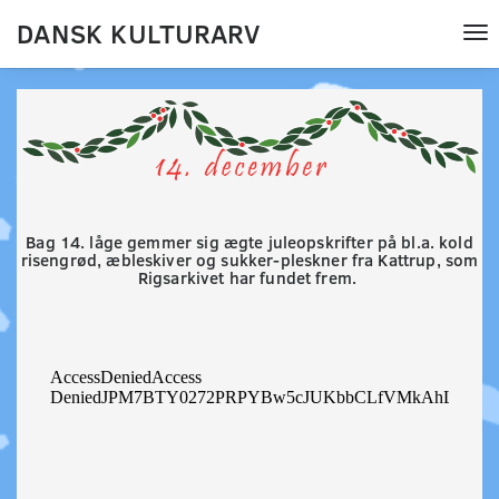
DANSK KULTURARV
Tog
nav
Bag 14. låge gemmer sig ægte juleopskrifter på bl.a. kold
risengrød, æbleskiver og sukker-pleskner fra Kattrup, som
Rigsarkivet har fundet frem.