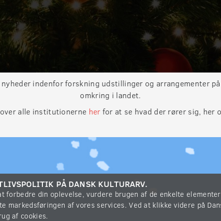
 nyheder indenfor forskning udstillinger og arrangementer p
omkring i landet.
 over alle institutionerne
her
for at se hvad der rører sig, her o
TLIVSPOLITIK PÅ DANSK KULTURARV.
 at forbedre din oplevelse, vurdere brugen af de enkelte elemente
øtte markedsføringen af vores services. Ved at klikke videre på Da
rug af cookies.