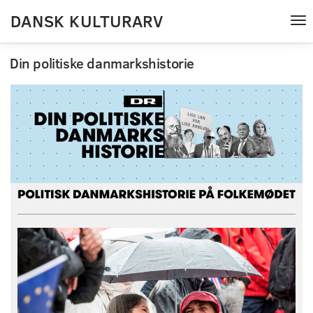
DANSK KULTURARV
Tog
nav
Din politiske danmarkshistorie