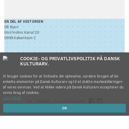
EN DEL AF HISTORIEN
DR Byen
Emil Holms Kanal 20
0999 København C
COOKIE- OG PRIVATLIVSPOLITIK PÅ DANSK
KULTURARV.
Vi bruger cookies for at forbedre din oplevelse, vurdere brugen af de
enkelte elementer på Dansk Kulturarv og til at støtte markedsføringen
af vores services. Ved at klikke videre på Dansk Kulturarv accepterer du
vores brug af cookies.
LÆS MERE
Om
Kontakt
Persondatapolitik
OK
Copyright © 2012-2026
Dansk Kulturarv