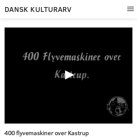
DANSK KULTURARV
Tog
nav
0
seconds
400 flyvemaskiner over Kastrup
of