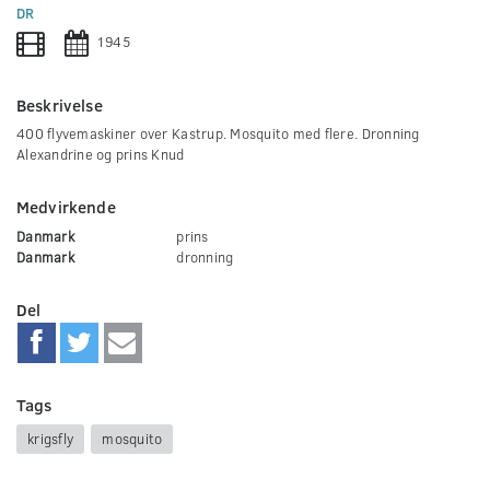
0
DR
seconds
1945
Beskrivelse
400 flyvemaskiner over Kastrup. Mosquito med flere. Dronning
Alexandrine og prins Knud
Medvirkende
Danmark
prins
Danmark
dronning
Del
Tags
krigsfly
mosquito