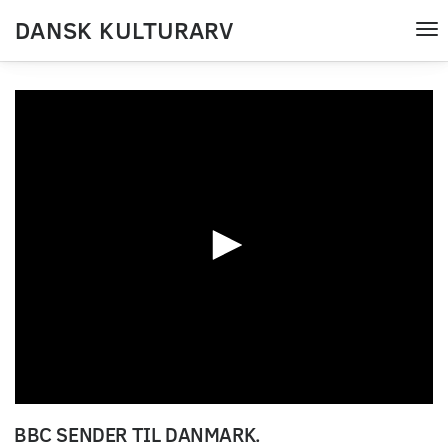
DANSK KULTURARV
Tog
nav
0
seconds
BBC SENDER TIL DANMARK.
of