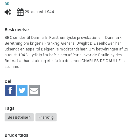
0
DR
seconds
29. august 1944
Beskrivelse
BBC sender til Danmark. Først om tyske provokationer i Danmark.
Beretning om krigen i Frankrig. General Dwight D Eisenhower har
udsendt en appel til Belgien 's modstandshær. Om betydningen af 29
august 1943. Lydklip fra befrielsen af Paris, hvor de Gaulle hyldes.
Referat af hans tale og et klip fra den med CHARLES DE GAULLE 's
stemme.
Del
Tags
Besættelsen
Frankrig
Brugertags