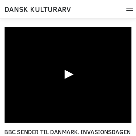
DANSK KULTURARV
Tog
nav
0
seconds
BBC SENDER TIL DANMARK. INVASIONSDAGEN
of