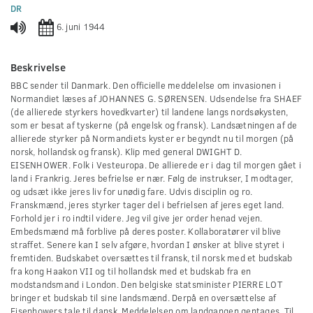
0
DR
seconds
6. juni 1944
Beskrivelse
BBC sender til Danmark. Den officielle meddelelse om invasionen i
Normandiet læses af JOHANNES G. SØRENSEN. Udsendelse fra SHAEF
(de allierede styrkers hovedkvarter) til landene langs nordsøkysten,
som er besat af tyskerne (på engelsk og fransk). Landsætningen af de
allierede styrker på Normandiets kyster er begyndt nu til morgen (på
norsk, hollandsk og fransk). Klip med general DWIGHT D.
EISENHOWER. Folk i Vesteuropa. De allierede er i dag til morgen gået i
land i Frankrig. Jeres befrielse er nær. Følg de instrukser, I modtager,
og udsæt ikke jeres liv for unødig fare. Udvis disciplin og ro.
Franskmænd, jeres styrker tager del i befrielsen af jeres eget land.
Forhold jer i ro indtil videre. Jeg vil give jer order henad vejen.
Embedsmænd må forblive på deres poster. Kollaboratører vil blive
straffet. Senere kan I selv afgøre, hvordan I ønsker at blive styret i
fremtiden. Budskabet oversættes til fransk, til norsk med et budskab
fra kong Haakon VII og til hollandsk med et budskab fra en
modstandsmand i London. Den belgiske statsminister PIERRE LOT
bringer et budskab til sine landsmænd. Derpå en oversættelse af
Eisenhowers tale til dansk. Meddelelsen om landgangen gentages. Til