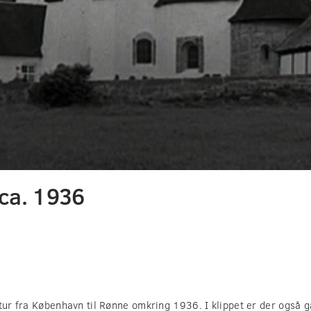
ca. 1936
ltur fra København til Rønne omkring 1936. I klippet er der også g