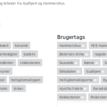
og billeder fra Gudhjem og Hammershus.
t
Brugertags
dværk
keramik
Hammershus
M/S Ham
terknægten
badeliv
Østerlars Kirke
røgede 
undkirker
rokkestenen
Dueodde
Rønne
S
ruiner
Ekkodalen
Gudhjem
pel
helligdomsklippen
Helligdomsklipperne
Ry
holm
kirker
Hjorths Fabrik
Paradis
Rokkestenen
Pedersker