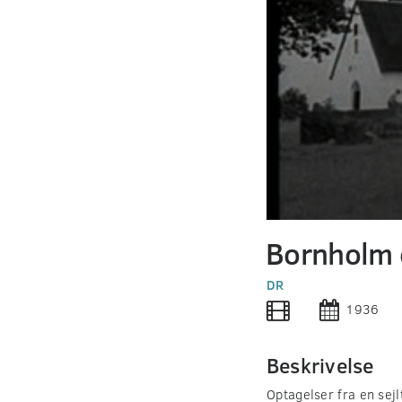
0
seconds
Bornholm 
of
0
seconds
DR
Volume
90%
1936
Beskrivelse
Optagelser fra en sej