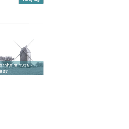
ornholm 1936 -
937