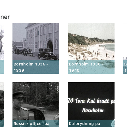
mner
Bornholm 1936 -
Bornholm 1938 -
B
1939
1940
1
Russisk officer på
Kulbrydning på