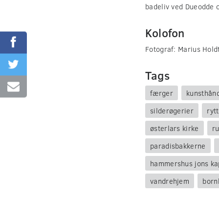
badeliv ved Dueodde 
Kolofon
Fotograf: Marius Hold
Tags
færger
kunsthån
silderøgerier
ryt
østerlars kirke
r
paradisbakkerne
hammershus jons ka
vandrehjem
born