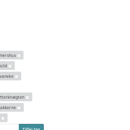
mershus
sild
vaneke
tterknægten
bakkerne
Tilføj tag