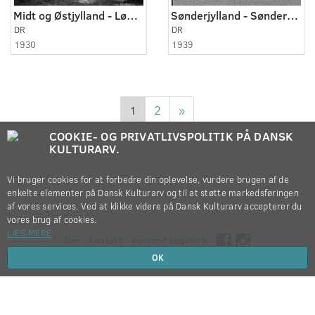
Midt og Østjylland - Lønne 1930 - 1931
Sønderjylland - Sønderborg 1939
DR
DR
1930
1939
1
2
»
COOKIE- OG PRIVATLIVSPOLITIK PÅ DANSK
KULTURARV.
Vi bruger cookies for at forbedre din oplevelse, vurdere brugen af de
enkelte elementer på Dansk Kulturarv og til at støtte markedsføringen
af vores services. Ved at klikke videre på Dansk Kulturarv accepterer du
vores brug af cookies.
LÆS MERE
Om
Kontakt
Persondatapolitik
OK
Copyright © 2012-2026
Dansk Kulturarv