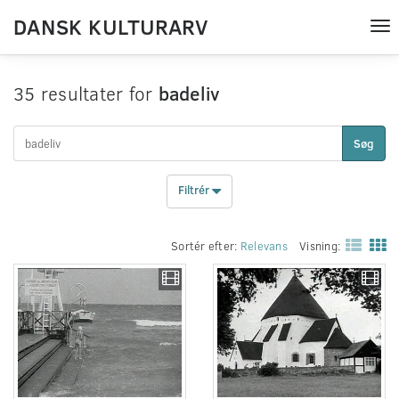
DANSK KULTURARV
Tog
nav
35 resultater for
badeliv
Søg
Filtrér
Sortér efter:
Relevans
Visning: