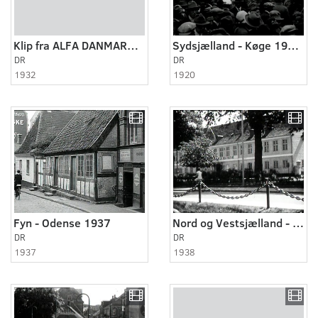
Klip fra ALFA DANMARKSFILM NR.2-3 1932-1933
Sydsjælland - Køge 1920erne
DR
DR
1932
1920
Fyn - Odense 1937
Nord og Vestsjælland - Frederiksværk 1938
DR
DR
1937
1938