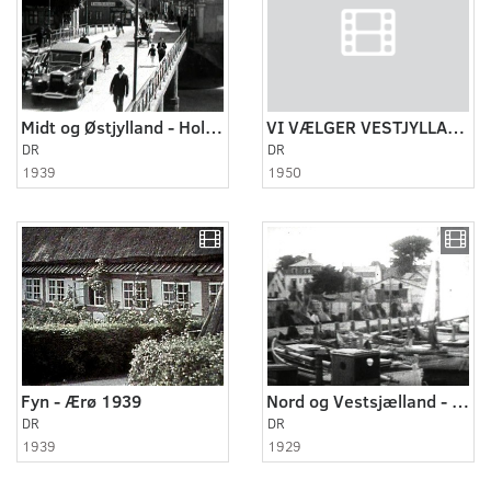
Midt og Østjylland - Holstebro 1939
VI VÆLGER VESTJYLLAND ca.1950
DR
DR
1939
1950
Fyn - Ærø 1939
Nord og Vestsjælland - Skovshoved 1929
DR
DR
1939
1929