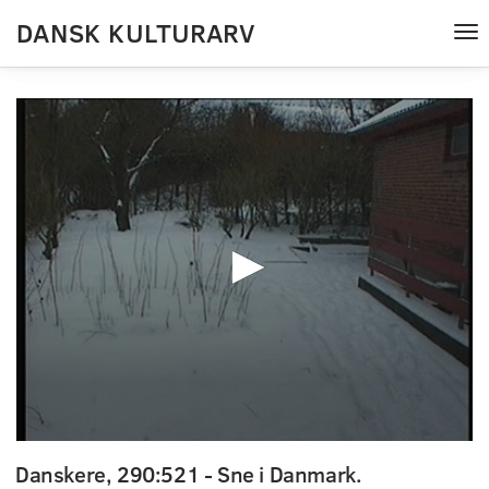
DANSK KULTURARV
Tog
nav
0
seconds
Danskere, 290:521 - Sne i Danmark.
of