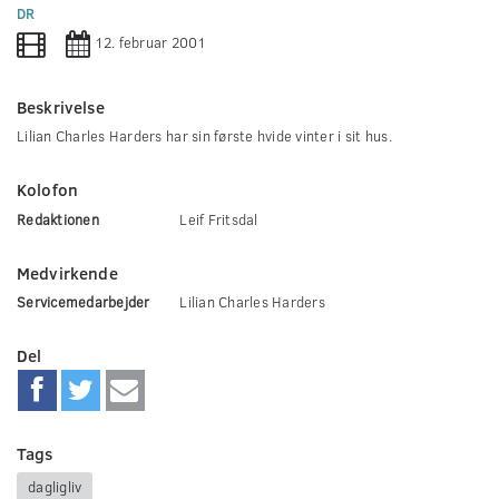
0
DR
seconds
12. februar 2001
Beskrivelse
Lilian Charles Harders har sin første hvide vinter i sit hus.
Kolofon
Redaktionen
Leif Fritsdal
Medvirkende
Servicemedarbejder
Lilian Charles Harders
Del
Tags
dagligliv