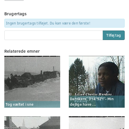
Brugertags
Ingen brugertags tilføjet. Du kan være den første!
Tilføj tag
Relaterede emner
Danskere, 314:521 - Min
Tog væltet i sne
dejlige have ...