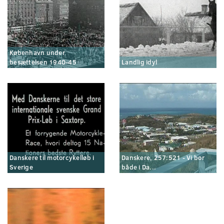
København under
besættelsen 1940-45
Landlig idyl
Danskere til motorcykelløb i
Danskere, 257:521 - Vi bor
Sverige
både i Da...