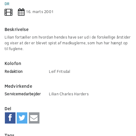
0
DR
seconds
16. marts 2001
Beskrivelse
Lilian fortæller om hvordan hendes have ser ud i de forskellige årstider
og viser at der er blevet spist af madkuglerne, som hun har hængt op
til fuglene.
Kolofon
Redaktion
Leif Fritsdal
Medvirkende
Servicemedarbejder
Lilian Charles Harders
Del
Tags