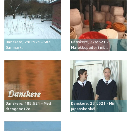
Danskere, 290:521 - Sne i
Danskere, 276:521 -
Danmark.
Marokkopuder i mi...
Danskere, 185:521 - Med
Danskere, 271:521 - Min
drengene i Zo...
japanske skol...