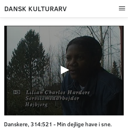
DANSK KULTURARV
Tog
nav
0
seconds
Danskere, 314:521 - Min dejlige have i sne.
of