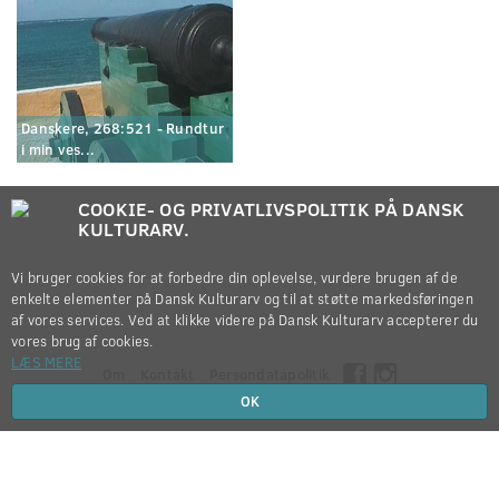
Danskere, 268:521 - Rundtur
i min ves...
COOKIE- OG PRIVATLIVSPOLITIK PÅ DANSK
KULTURARV.
Vi bruger cookies for at forbedre din oplevelse, vurdere brugen af de
enkelte elementer på Dansk Kulturarv og til at støtte markedsføringen
af vores services. Ved at klikke videre på Dansk Kulturarv accepterer du
vores brug af cookies.
LÆS MERE
Om
Kontakt
Persondatapolitik
OK
Copyright © 2012-2026
Dansk Kulturarv