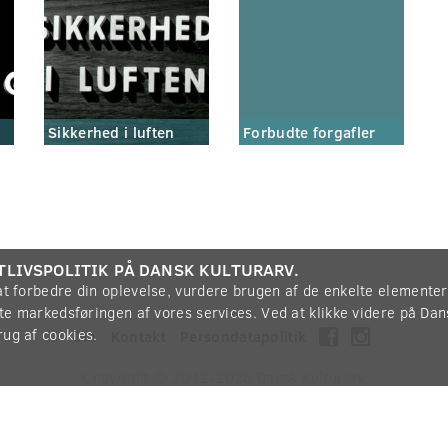
Sikkerhed i luften
Forbudte forgafler
TLIVSPOLITIK PÅ DANSK KULTURARV.
 at forbedre din oplevelse, vurdere brugen af de enkelte elemente
øtte markedsføringen af vores services. Ved at klikke videre på Da
rug af cookies.
Om
Kontakt
Persondatapolitik
Copyright © 2012-2026
Dansk Kulturarv