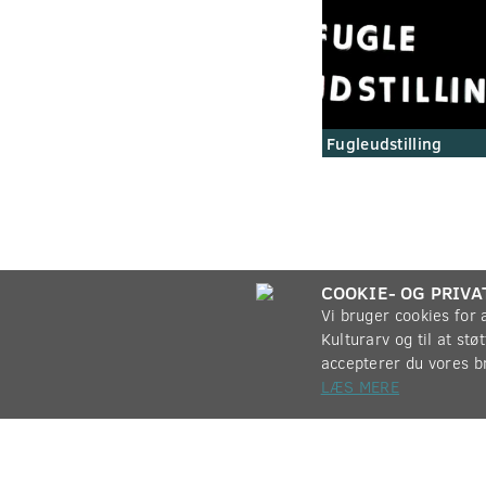
Fugleudstilling
COOKIE- OG PRIVA
Vi bruger cookies for
Kulturarv og til at st
accepterer du vores b
LÆS MERE