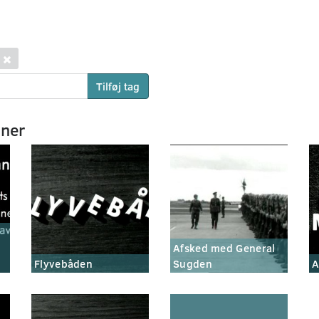
Tilføj tag
mner
Afsked med General
Flyvebåden
Sugden
A