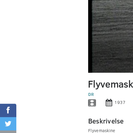
0
seconds
Flyvemask
of
0
seconds
DR
Volume
90%
1937
Beskrivelse
Flyvemaskine