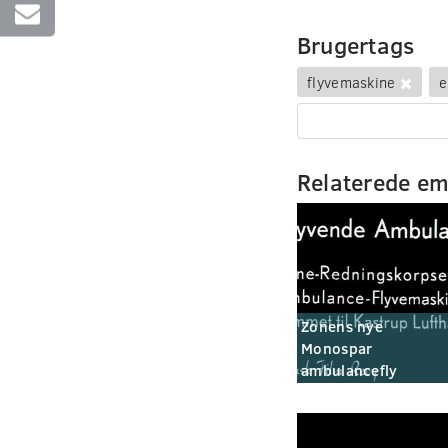
Brugertags
flyvemaskine
e
Relaterede e
Zonens nye
Monospar
ambulancefly