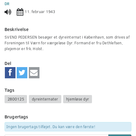
0
DR
seconds
11. februar 1943
Beskrivelse
SVEND PEDERSEN besøger et dyreinternat i København, som drives af
Foreningen til Værn for værgeløse Dyr. Formand er fru Dethlefsen,
plejemor er frk. Holst.
Del
Tags
2800125
dyreinternater
hjemløse dyr
Brugertags
Ingen brugertags tilføjet. Du kan være den første!