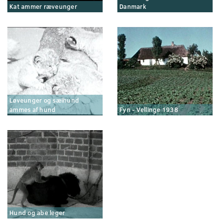
Kat ammer ræveunger
Danmark
Løveunger og sælhund
ammes af hund
Fyn - Vellinge 1938
Hund og abe leger