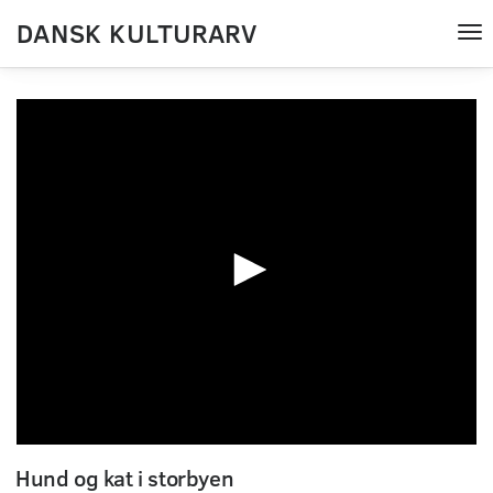
DANSK KULTURARV
Tog
nav
0
seconds
Hund og kat i storbyen
of