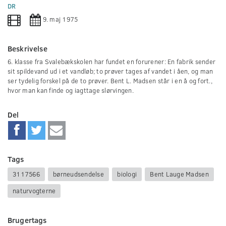
0
DR
seconds
9. maj 1975
Beskrivelse
6. klasse fra Svalebækskolen har fundet en forurener: En fabrik sender
sit spildevand ud i et vandløb; to prøver tages af vandet i åen, og man
ser tydelig forskel på de to prøver. Bent L. Madsen står i en å og fort.,
hvor man kan finde og iagttage slørvingen.
Del
Tags
3117566
børneudsendelse
biologi
Bent Lauge Madsen
naturvogterne
Brugertags