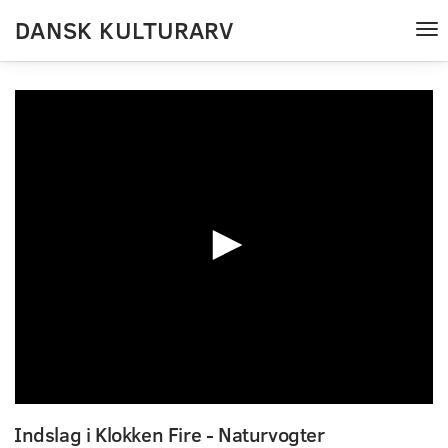
DANSK KULTURARV
Tog
nav
0
seconds
Indslag i Klokken Fire - Naturvogter
of