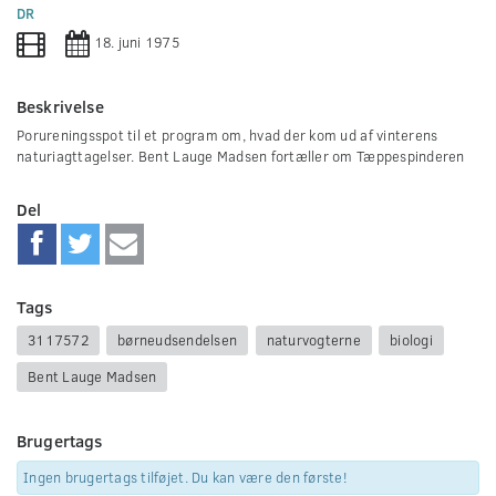
0
DR
seconds
18. juni 1975
Beskrivelse
Porureningsspot til et program om, hvad der kom ud af vinterens
naturiagttagelser. Bent Lauge Madsen fortæller om Tæppespinderen
Del
Tags
3117572
børneudsendelsen
naturvogterne
biologi
Bent Lauge Madsen
Brugertags
Ingen brugertags tilføjet. Du kan være den første!