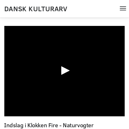
DANSK KULTURARV
Tog
nav
0
seconds
Indslag i Klokken Fire - Naturvogter
of