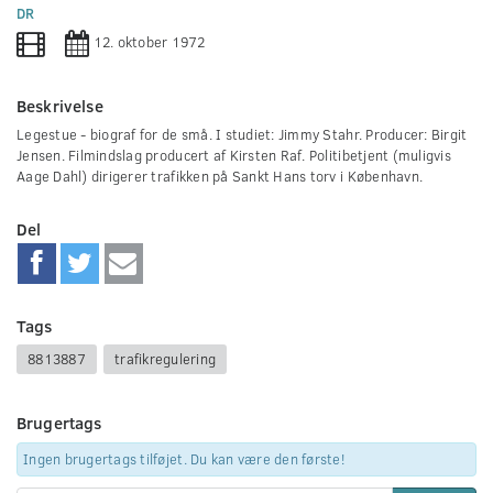
0
DR
seconds
12. oktober 1972
Beskrivelse
Legestue - biograf for de små. I studiet: Jimmy Stahr. Producer: Birgit
Jensen. Filmindslag producert af Kirsten Raf. Politibetjent (muligvis
Aage Dahl) dirigerer trafikken på Sankt Hans torv i København.
Del
Tags
8813887
trafikregulering
Brugertags
Ingen brugertags tilføjet. Du kan være den første!