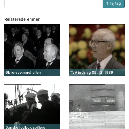
Tilføj tag
Relaterede emner
Øbro-svømmehallen
TVA indslag 05.12.1989.
Danske fodboldspillere i