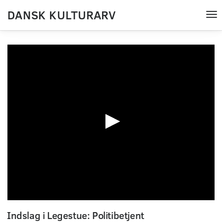
DANSK KULTURARV
Tog
nav
0
seconds
Indslag i Legestue: Politibetjent
of