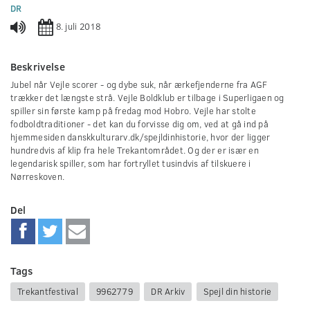
0
DR
seconds
8. juli 2018
Beskrivelse
Jubel når Vejle scorer - og dybe suk, når ærkefjenderne fra AGF
trækker det længste strå. Vejle Boldklub er tilbage i Superligaen og
spiller sin første kamp på fredag mod Hobro. Vejle har stolte
fodboldtraditioner - det kan du forvisse dig om, ved at gå ind på
hjemmesiden danskkulturarv.dk/spejldinhistorie, hvor der ligger
hundredvis af klip fra hele Trekantområdet. Og der er især en
legendarisk spiller, som har fortryllet tusindvis af tilskuere i
Nørreskoven.
Del
Tags
Trekantfestival
9962779
DR Arkiv
Spejl din historie