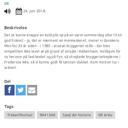
0
DR
seconds
24. juni 2018
Beskrivelse
Det at kunne knappe en kold pils op på en varm sommerdag eller til en
god frokost - ja, det er nærmest en menneskeret, mener vi danskere.
Men for 33 år siden - i 1985 - stod øl-bryggeriet stille - der blev
simpelthen ikke lavet øl på grund af strejke i København. Heldigvis for
os herovre på fastlandet og på Fyn, så strejkede bryggeriarbejderne i
Fredericia ikke, så vi kunne godt få tørsten slukket. Kom med en tur i
arkivet.
Del
Tags
Trekantfestival
9941348
Spejl din historie
DR Arkiv