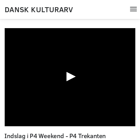
DANSK KULTURARV
Tog
nav
0
seconds
Indslag i P4 Weekend - P4 Trekanten
of