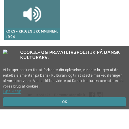
KOKS - KRIGEN I KOMMUNEN,
1994
COOKIE- OG PRIVATLIVSPOLITIK PÅ DANSK
KULTURARV.
Vi bruger cookies for at forbedre din oplevelse, vurdere brugen af de
enkelte elementer på Dansk Kulturarv og til at støtte markedsføringen
af vores services. Ved at klikke videre på Dansk Kulturarv accepterer du
vores brug af cookies.
LÆS MERE
Om
Kontakt
Persondatapolitik
OK
Copyright © 2012-2026
Dansk Kulturarv