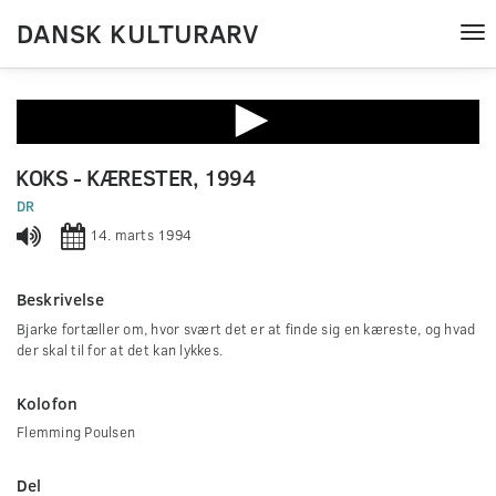
DANSK KULTURARV
Tog
nav
0
seconds
KOKS - KÆRESTER, 1994
of
0
DR
seconds
14. marts 1994
Beskrivelse
Bjarke fortæller om, hvor svært det er at finde sig en kæreste, og hvad
der skal til for at det kan lykkes.
Kolofon
Flemming Poulsen
Del