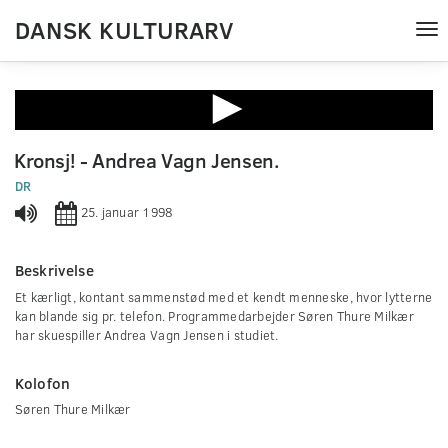
DANSK KULTURARV
Tog
nav
0
seconds
Kronsj! - Andrea Vagn Jensen.
of
0
DR
seconds
25. januar 1998
Beskrivelse
Et kærligt, kontant sammenstød med et kendt menneske, hvor lytterne
kan blande sig pr. telefon. Programmedarbejder Søren Thure Milkær
har skuespiller Andrea Vagn Jensen i studiet.
Kolofon
Søren Thure Milkær