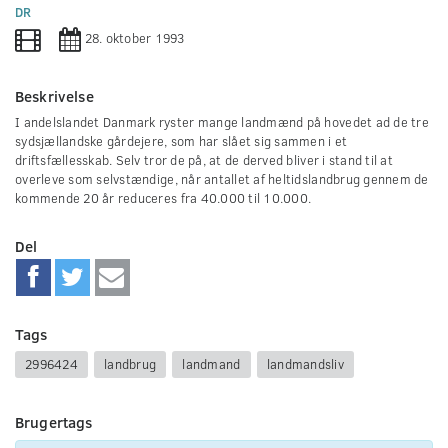
0
DR
seconds
28. oktober 1993
Beskrivelse
I andelslandet Danmark ryster mange landmænd på hovedet ad de tre
sydsjællandske gårdejere, som har slået sig sammen i et
driftsfællesskab. Selv tror de på, at de derved bliver i stand til at
overleve som selvstændige, når antallet af heltidslandbrug gennem de
kommende 20 år reduceres fra 40.000 til 10.000.
Del
Tags
2996424
landbrug
landmand
landmandsliv
Brugertags