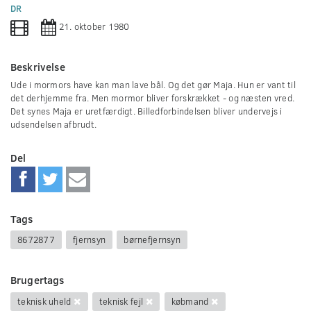
0
DR
seconds
21. oktober 1980
Beskrivelse
Ude i mormors have kan man lave bål. Og det gør Maja. Hun er vant til
det derhjemme fra. Men mormor bliver forskrækket - og næsten vred.
Det synes Maja er uretfærdigt. Billedforbindelsen bliver undervejs i
udsendelsen afbrudt.
Del
Tags
8672877
fjernsyn
børnefjernsyn
Brugertags
teknisk uheld
teknisk fejl
købmand