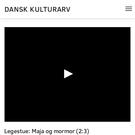
DANSK KULTURARV
Tog
nav
0
seconds
Legestue: Maja og mormor (2:3)
of