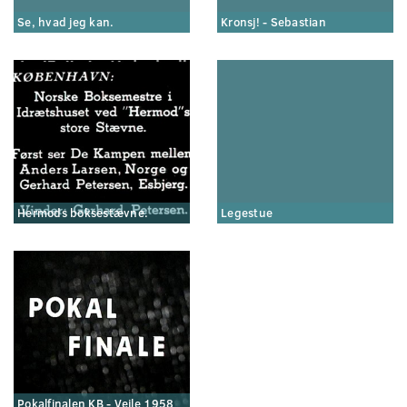
Se, hvad jeg kan.
Kronsj! - Sebastian
Hermods boksestævne.
Legestue
Pokalfinalen KB - Vejle 1958