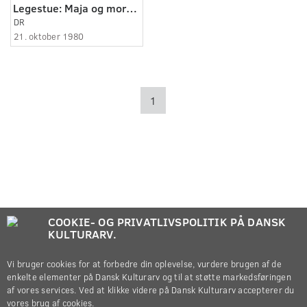
Legestue: Maja og mormor (2:3)
DR
21. oktober 1980
1
COOKIE- OG PRIVATLIVSPOLITIK PÅ DANSK
KULTURARV.
Vi bruger cookies for at forbedre din oplevelse, vurdere brugen af de
enkelte elementer på Dansk Kulturarv og til at støtte markedsføringen
af vores services. Ved at klikke videre på Dansk Kulturarv accepterer du
vores brug af cookies.