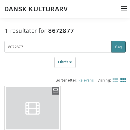
DANSK KULTURARV
Tog
nav
1 resultater for
8672877
Søg
Filtrér
Sortér efter:
Relevans
Visning: