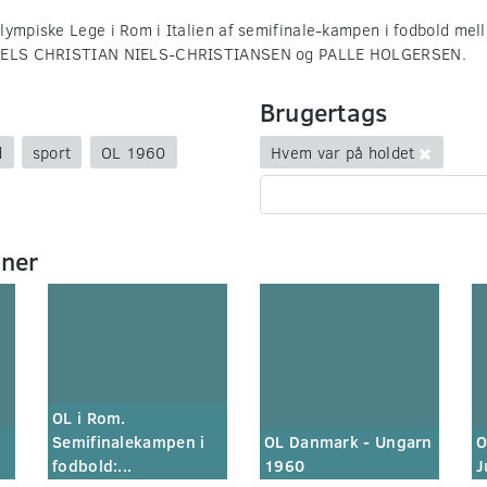
lympiske Lege i Rom i Italien af semifinale-kampen i fodbold me
NIELS CHRISTIAN NIELS-CHRISTIANSEN og PALLE HOLGERSEN.
Brugertags
d
sport
OL 1960
Hvem var på holdet
mner
OL i Rom.
Semifinalekampen i
OL Danmark - Ungarn
O
fodbold:...
1960
J