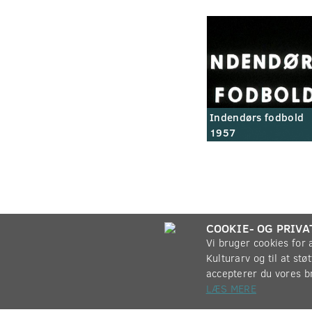
Indendørs fodbold
1957
COOKIE- OG PRIVA
Vi bruger cookies for
Kulturarv og til at st
accepterer du vores b
LÆS MERE