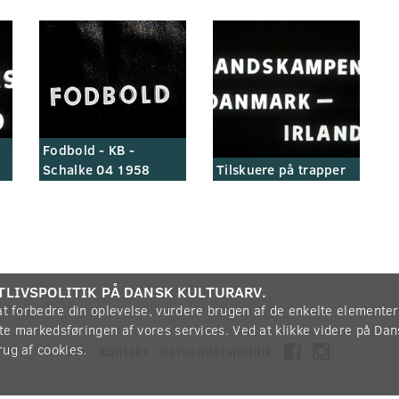
Fodbold - KB -
Schalke 04 1958
Tilskuere på trapper
TLIVSPOLITIK PÅ DANSK KULTURARV.
 at forbedre din oplevelse, vurdere brugen af de enkelte elemente
øtte markedsføringen af vores services. Ved at klikke videre på Da
rug af cookies.
Om
Kontakt
Persondatapolitik
Copyright © 2012-2026
Dansk Kulturarv