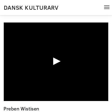
DANSK KULTURARV
Tog
nav
0
seconds
Preben Wistisen
of