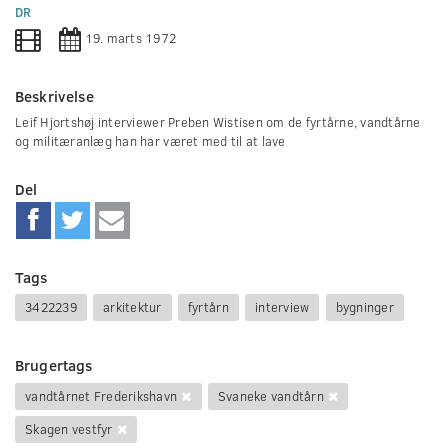
0
DR
seconds
19. marts 1972
Beskrivelse
Leif Hjortshøj interviewer Preben Wistisen om de fyrtårne, vandtårne
og militæranlæg han har været med til at lave
Del
Tags
3422239
arkitektur
fyrtårn
interview
bygninger
Brugertags
vandtårnet Frederikshavn
Svaneke vandtårn
Skagen vestfyr