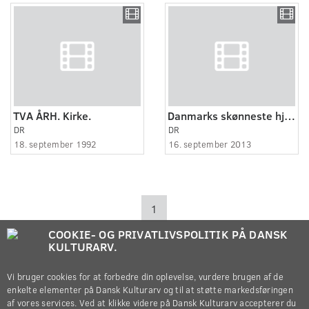
TVA ÅRH. Kirke.
Danmarks skønneste hjem - Øvrige Sjælland (5:8)
DR
DR
18. september 1992
16. september 2013
1
COOKIE- OG PRIVATLIVSPOLITIK PÅ DANSK
KULTURARV.
Vi bruger cookies for at forbedre din oplevelse, vurdere brugen af de
enkelte elementer på Dansk Kulturarv og til at støtte markedsføringen
af vores services. Ved at klikke videre på Dansk Kulturarv accepterer du