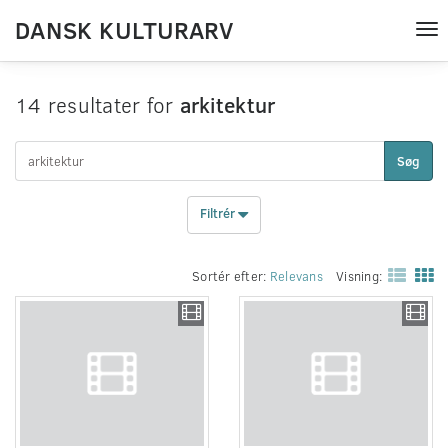
DANSK KULTURARV
Tog
nav
14 resultater for
arkitektur
Søg
Filtrér
Sortér efter:
Relevans
Visning: