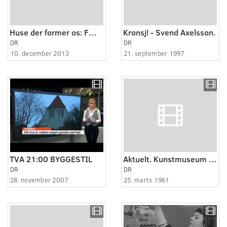
Huse der former os: Fængslet (5:6)
Kronsj! - Svend Axelsson.
DR
DR
10. december 2013
21. september 1997
TVA 21:00 BYGGESTIL
Aktuelt. Kunstmuseum opførelse af nyt kunstmuseum i Esbjerg. Interview m. direktøren.
DR
DR
28. november 2007
25. marts 1961