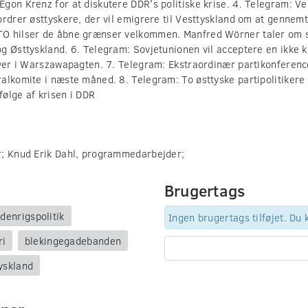
gon Krenz for at diskutere DDR's politiske krise. 4. Telegram: Ve
ordrer østtyskere, der vil emigrere til Vesttyskland om at gennem
O hilser de åbne grænser velkommen. Manfred Wörner taler om s
g Østtyskland. 6. Telegram: Sovjetunionen vil acceptere en ikke 
iver i Warszawapagten. 7. Telegram: Ekstraordinær partikonferenc
alkomite i næste måned. 8. Telegram: To østtyske partipolitiker
ølge af krisen i DDR
r; Knud Erik Dahl, programmedarbejder;
Brugertags
denrigspolitik
Ingen brugertags tilføjet. Du
ri
blekingegadebanden
yskland