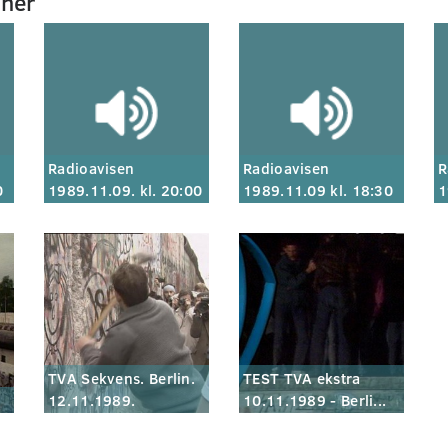
mner
Radioavisen
Radioavisen
R
0
1989.11.09. kl. 20:00
1989.11.09 kl. 18:30
1
TVA Sekvens. Berlin.
TEST TVA ekstra
12.11.1989.
10.11.1989 - Berli...