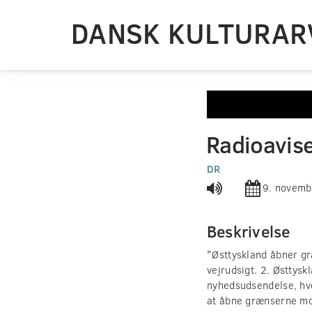
DANSK KULTURAR
0
seconds
Radioavis
of
0
seconds
DR
Volume
90%
9. novem
Beskrivelse
"Østtyskland åbner gr
vejrudsigt. 2. Østtysk
nyhedsudsendelse, hv
at åbne grænserne mod