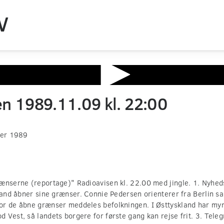
V
en 1989.11.09 kl. 22:00
ber 1989
ænserne (reportage)" Radioavisen kl. 22.00 med jingle. 1. Nyhe
land åbner sine grænser. Connie Pedersen orienterer fra Berlin sam
or de åbne grænser meddeles befolkningen. I Østtyskland har my
 Vest, så landets borgere for første gang kan rejse frit. 3. Tele