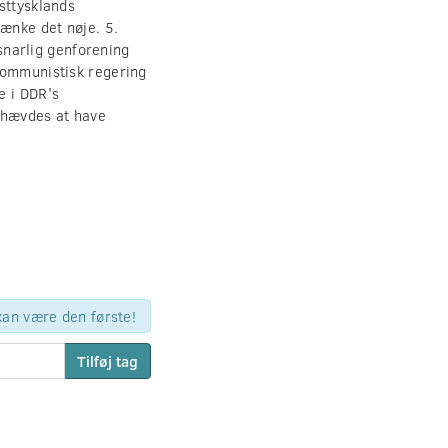
sttysklands
tænke det nøje. 5.
narlig genforening
kommunistisk regering
e i DDR's
e hævdes at have
 kan være den første!
Tilføj tag