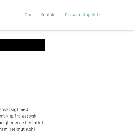
Om
Kontakt
Persondatapolitik
dsoversigt med
t klip fra østtysk
ndighederne besluttet
gram: Helmut Kohl