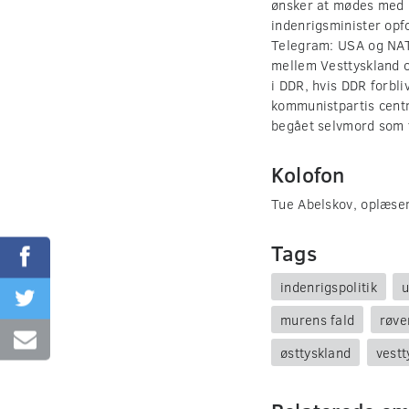
ønsker at mødes med E
indenrigsminister opf
Telegram: USA og NAT
mellem Vesttyskland o
i DDR, hvis DDR forbl
kommunistpartis centr
begået selvmord som f
Kolofon
Tue Abelskov, oplæse
Tags
indenrigspolitik
u
murens fald
røve
østtyskland
vestt