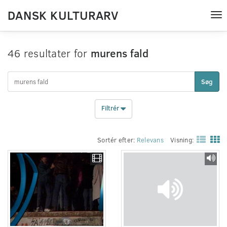
DANSK KULTURARV
Tog
nav
46 resultater for
murens fald
Søg
Filtrér
Sortér efter:
Relevans
Visning: