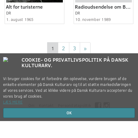
Alt for turisterne
Radioudsendelse om Berlinmurens fald.
DR
DR
1. august 1965
10. november 1989
1
2
3
»
COOKIE- OG PRIVATLIVSPOLITIK PÅ DANSK
KULTURARV.
Vi bruger cookies for at forbedre din oplevelse, vurdere brugen af de
enkelte elementer på Dansk Kulturarv og til at støtte markedsføringen
af vores services. Ved at klikke videre på Dansk Kulturarv accepterer du
vores brug af cookies.
LÆS MERE
Om
Kontakt
Persondatapolitik
OK
Copyright © 2012-2026
Dansk Kulturarv