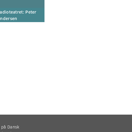
adioteatret: Peter
ndersen
r på Dansk