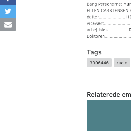
Bang Personerne: Mungo 
ELLEN CARSTENSEN REEN
datter................
vicevært................
arbejdsløs..............
Doktoren.................
Tags
3006446
radio
Relaterede e