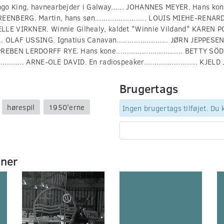
King, havnearbejder i Galway...... JOHANNES MEYER. Hans kone.........
BERG. Martin, hans søn........................ LOUIS MIEHE-RENARD
..... HELLE VIRKNER. Winnie Gilhealy, kaldet "Winnie Vildand" KAREN
....... OLAF USSING. Ignatius Canavan........................ JØRN JEPPE
.. PREBEN LERDORFF RYE. Hans kone............................... BETTY 
............... ARNE-OLE DAVID. En radiospeaker......................... KJ
Brugertags
hørespil
1950'erne
Ingen brugertags tilføjet. Du
mner