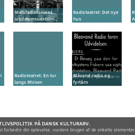
Statsradiofoniens
Radioteatret: Det nye
R
jubilæumsudstillin...
hus
A
n
Radioteatret: En tur
Blåvand radio og
langs Rhinen
fyrtårn
TLIVSPOLITIK PÅ DANSK KULTURARV.
 at forbedre din oplevelse, vurdere brugen af de enkelte elemente