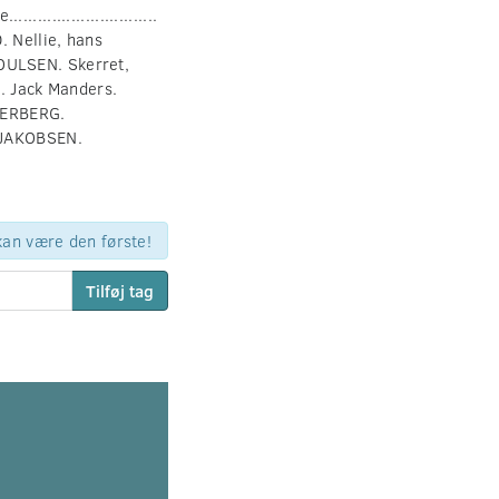
......................
. Nellie, hans
 POULSEN. Skerret,
SEN. Jack Manders.
SÖDERBERG.
ELD JAKOBSEN.
 kan være den første!
Tilføj tag