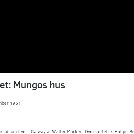
ret: Mungos hus
mber 1951
espil om livet i Galway af Walter Macken. Oversættelse: Holger Be