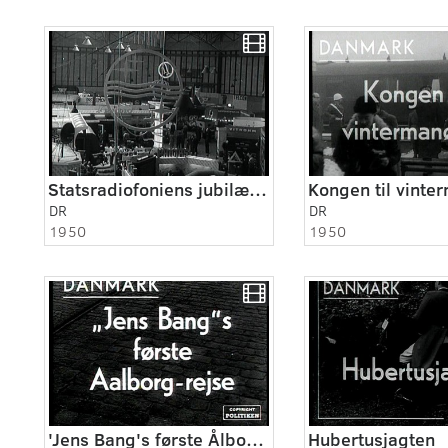
Statsradiofoniens jubilæumsudstilling i Forum. 1950
Kongen til vinte
DR
DR
1950
1950
'Jens Bang's første Ålborg-rejse
Hubertusjagten