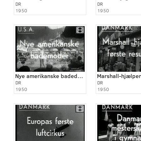
DR
DR
1950
1950
Nye amerikanske badedragter.
DR
DR
1950
1950