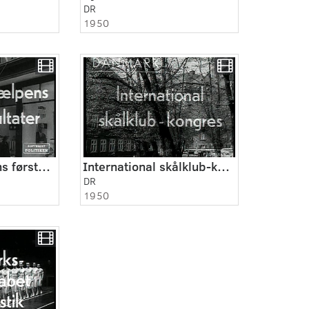
DR
1950
Marshall-hjælpens første resultater
International skålklub-kongres
DR
1950