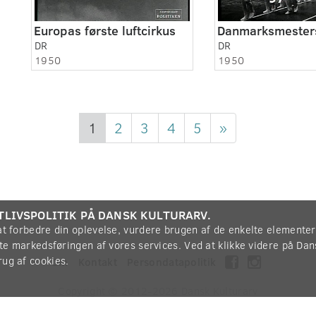
Europas første luftcirkus
DR
DR
1950
1950
1
2
3
4
5
»
TLIVSPOLITIK PÅ DANSK KULTURARV.
 at forbedre din oplevelse, vurdere brugen af de enkelte elemente
øtte markedsføringen af vores services. Ved at klikke videre på Da
rug af cookies.
Om
Kontakt
Persondatapolitik
Copyright © 2012-2026
Dansk Kulturarv