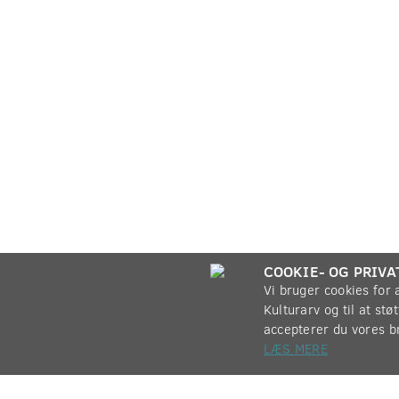
COOKIE- OG PRIVA
Vi bruger cookies for
Kulturarv og til at st
accepterer du vores b
LÆS MERE