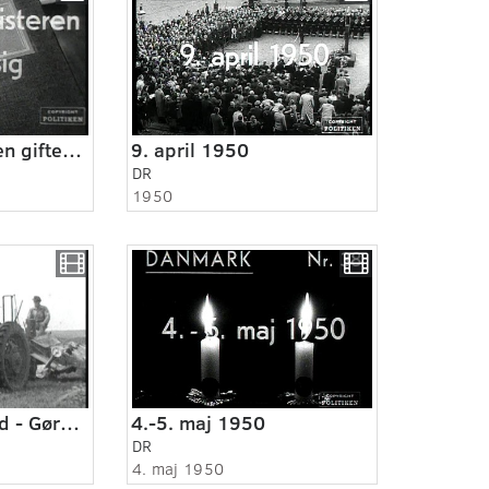
Handelsministeren gifter sig. 1950
9. april 1950
DR
1950
Midt og Østjylland - Gørding 1950
4.-5. maj 1950
DR
4. maj 1950