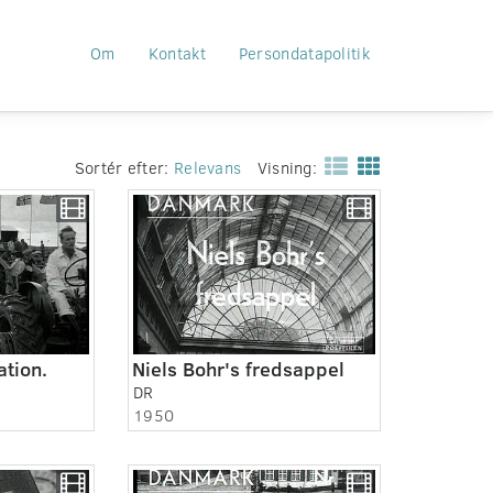
Om
Kontakt
Persondatapolitik
Sortér efter:
Relevans
Visning:
tion.
Niels Bohr's fredsappel
DR
1950