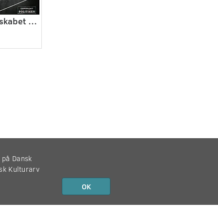
Danmarksmesterskabet i gymnastik
r på Dansk
nsk Kulturarv
OK