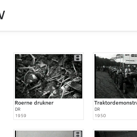
V
Roerne drukner
Traktordemonstra
DR
DR
1959
1950