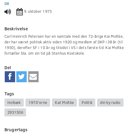
0
DR
seconds
9. oktober 1975
Beskrivelse
Carl Heinrich Petersen har en samtale med den 72-årige Kai Moltke,
der har været politisk aktiv siden 1920 og medlem af DKP i 38 år (til
1950), derefter SF i 10 år og tilsidst i VS i dets første tid. Kai Moltke
fortæller bla. om sin tid på Stenhus Kostskole.
Del
Tags
Holbæk
1970'erne
Kat Moltke
Politik
din by radio
2931506
Brugertags