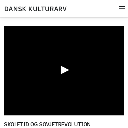
DANSK KULTURARV
Tog
nav
0
seconds
SKOLETID OG SOVJETREVOLUTION
of