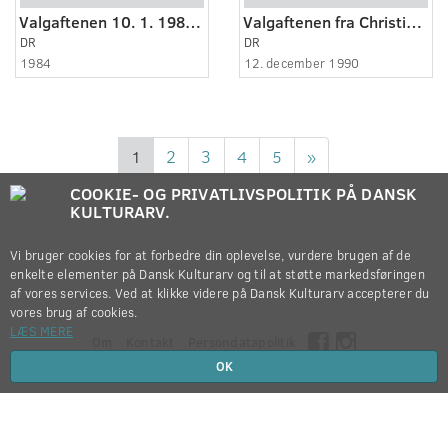
Valgaftenen 10. 1. 1984 - 2
Valgaftenen fra Christiansborg. TV-Aktuelt. 2.3
DR
DR
1984
12. december 1990
1
2
3
4
5
»
COOKIE- OG PRIVATLIVSPOLITIK PÅ DANSK
KULTURARV.
Vi bruger cookies for at forbedre din oplevelse, vurdere brugen af de
enkelte elementer på Dansk Kulturarv og til at støtte markedsføringen
af vores services. Ved at klikke videre på Dansk Kulturarv accepterer du
vores brug af cookies.
LÆS MERE
Om
Kontakt
Persondatapolitik
OK
Copyright © 2012-2026
Dansk Kulturarv