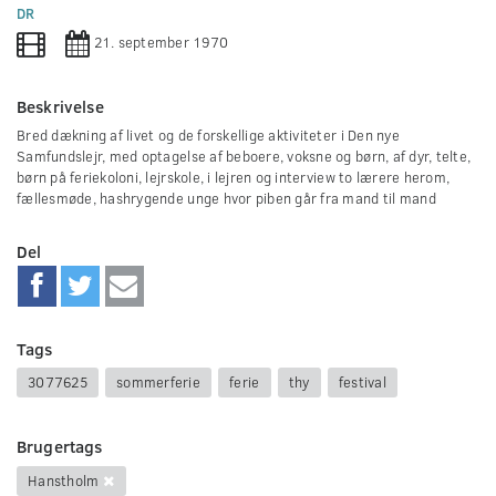
0
DR
seconds
21. september 1970
Beskrivelse
Bred dækning af livet og de forskellige aktiviteter i Den nye
Samfundslejr, med optagelse af beboere, voksne og børn, af dyr, telte,
børn på feriekoloni, lejrskole, i lejren og interview to lærere herom,
fællesmøde, hashrygende unge hvor piben går fra mand til mand
Del
Tags
3077625
sommerferie
ferie
thy
festival
Brugertags
Hanstholm