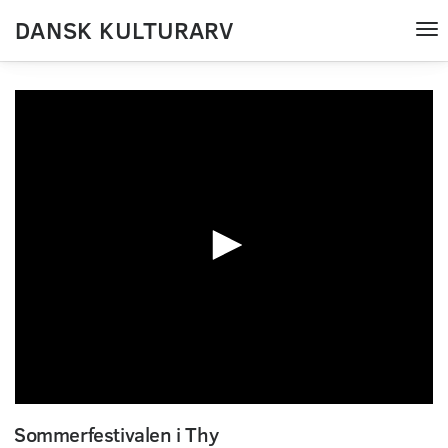
DANSK KULTURARV
Tog
nav
0
seconds
Sommerfestivalen i Thy
of