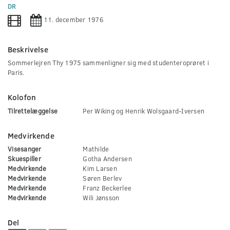
0
DR
seconds
11. december 1976
Beskrivelse
Sommerlejren Thy 1975 sammenligner sig med studenteroprøret i
Paris.
Kolofon
Tilrettelæggelse
Per Wiking og Henrik Wolsgaard-Iversen
Medvirkende
Visesanger
Mathilde
Skuespiller
Gotha Andersen
Medvirkende
Kim Larsen
Medvirkende
Søren Berlev
Medvirkende
Franz Beckerlee
Medvirkende
Wili Jønsson
Del