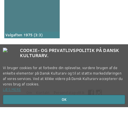
Valgaften 1975 (3:3)
COOKIE- OG PRIVATLIVSPOLITIK PÅ DANSK
KULTURARV.
Vi bruger cookies for at forbedre din oplevelse, vurdere brugen af de
enkelte elementer på Dansk Kulturarv og til at støtte markedsføringen
af vores services. Ved at klikke videre på Dansk Kulturarv accepterer du
vores brug af cookies.
LÆS MERE
Om
Kontakt
Persondatapolitik
OK
Copyright © 2012-2026
Dansk Kulturarv