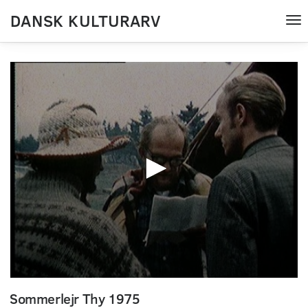
DANSK KULTURARV
Tog
nav
0
seconds
Sommerlejr Thy 1975
of