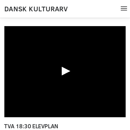
DANSK KULTURARV
Tog
nav
0
seconds
TVA 18:30 ELEVPLAN
of