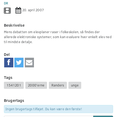
0
DR
seconds
20. april 2007
Beskrivelse
Mens debatten om elevplaner raser i folkeskolen, så findes der
allerede elektroniske systemer, som kan evaluere hver enkelt elev ned
til mindste detalje.
Del
Tags
1541201
2000'erne
Randers
unge
Brugertags
Ingen brugertags tilføjet. Du kan være den første!