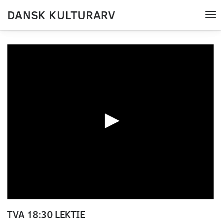
DANSK KULTURARV
Tog
nav
0
seconds
TVA 18:30 LEKTIE
of