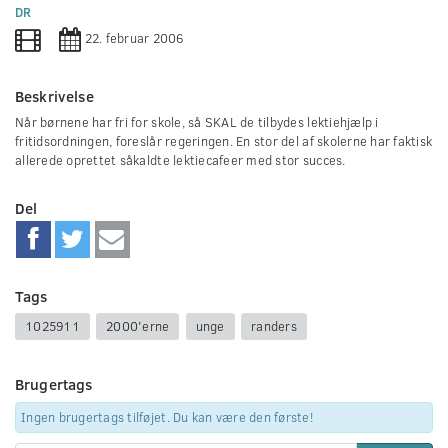
0
DR
seconds
22. februar 2006
Beskrivelse
Når børnene har fri for skole, så SKAL de tilbydes lektiehjælp i
fritidsordningen, foreslår regeringen. En stor del af skolerne har faktisk
allerede oprettet såkaldte lektiecafeer med stor succes.
Del
Tags
1025911
2000'erne
unge
randers
Brugertags
Ingen brugertags tilføjet. Du kan være den første!