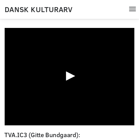
DANSK KULTURARV
Tog
nav
0
seconds
TVA.IC3 (Gitte Bundgaard):
of