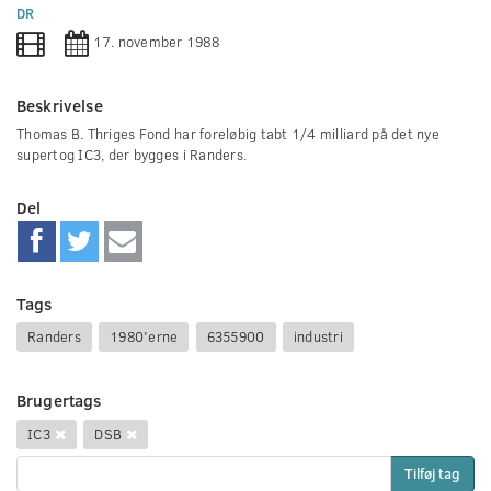
0
DR
seconds
17. november 1988
Beskrivelse
Thomas B. Thriges Fond har foreløbig tabt 1/4 milliard på det nye
supertog IC3, der bygges i Randers.
Del
Tags
Randers
1980'erne
6355900
industri
Brugertags
IC3
DSB
Tilføj tag