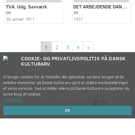
TVA. Udg. Savværk
DET ARBEJDENDE DANMARK CA. 1937. LANG VERSION
DR
DR
20. januar 1971
1937
1
2
3
4
»
COOKIE- OG PRIVATLIVSPOLITIK PÅ DANSK
KULTURARV.
Vi bruger cookies for at forbedre din oplevelse, vurdere brugen af de
enkelte elementer på Dansk Kulturarv og til at støtte markedsføringen
af vores services. Ved at klikke videre på Dansk Kulturarv accepterer du
vores brug af cookies.
LÆS MERE
Om
Kontakt
Persondatapolitik
OK
Copyright © 2012-2026
Dansk Kulturarv