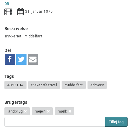
0
DR
seconds
31. januar 1975
Beskrivelse
Trykkeriet i Middelfart
Del
Tags
4953104
trekantfestival
middelfart
erhverv
Brugertags
landbrug
mejeri
mælk
Tilføj tag