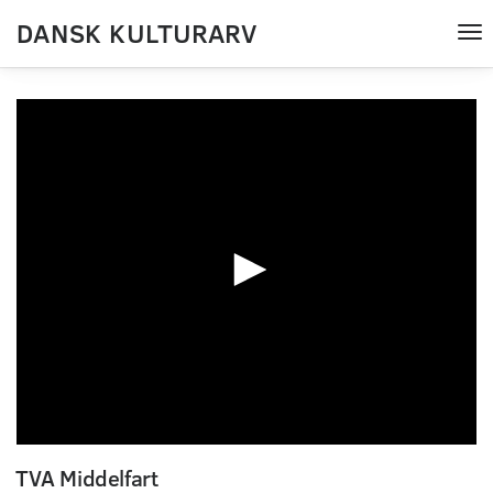
DANSK KULTURARV
Tog
nav
0
seconds
TVA Middelfart
of