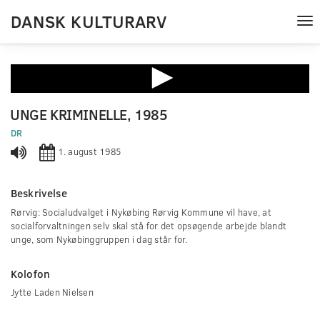
DANSK KULTURARV
Tog
nav
0
seconds
UNGE KRIMINELLE, 1985
of
0
DR
seconds
1. august 1985
Beskrivelse
Rørvig: Socialudvalget i Nykøbing Rørvig Kommune vil have, at
socialforvaltningen selv skal stå for det opsøgende arbejde blandt
unge, som Nykøbinggruppen i dag står for.
Kolofon
Jytte Laden Nielsen