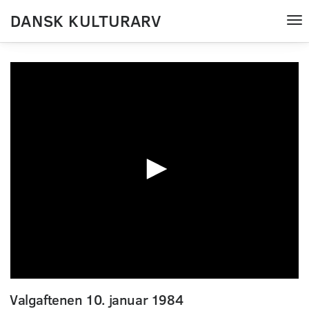
DANSK KULTURARV
Tog
nav
0
seconds
Valgaftenen 10. januar 1984
of