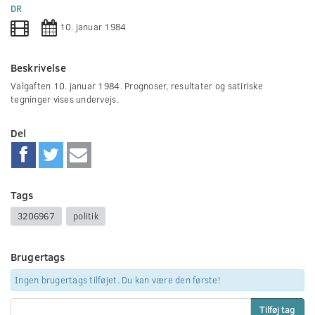
0
DR
seconds
10. januar 1984
Beskrivelse
Valgaften 10. januar 1984. Prognoser, resultater og satiriske
tegninger vises undervejs.
Del
Tags
3206967
politik
Brugertags
Ingen brugertags tilføjet. Du kan være den første!
Tilføj tag