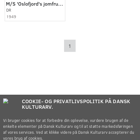
M/S 'Oslofjord's jomfrurejse
DR
1949
1
COOKIE- OG PRIVATLIVSPOLITIK PÅ DANSK
KULTURARV.
Vi bruger cookies for at forbedre din oplevelse, vurdere brugen af de
enkelte elementer på Dansk Kulturarv og til at støtte markedsføringen
af vores services. Ved at klikke videre på Dansk Kulturarv accepterer du
vores brug af cookies.