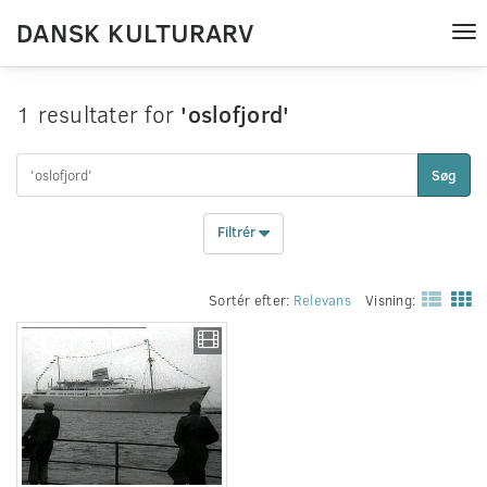
DANSK KULTURARV
Tog
nav
1 resultater for
'oslofjord'
Søg
Filtrér
Sortér efter:
Relevans
Visning: