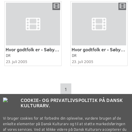
Hvor godtfolk er - Søby 1:2
Hvor godtfolk er - Søby 2:2
DR
DR
23. juli 2005
23. juli 2005
1
COOKIE- OG PRIVATLIVSPOLITIK PÅ DANSK
KULTURARV.
Vi bruger cookies for at forbedre din oplevelse, vurdere brugen af de
enkelte elementer på Dansk Kulturarv og til at støtte markedsføringen
af vores services. Ved at klikke videre på Dansk Kulturarv accepterer du