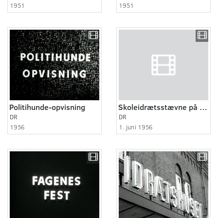
1951
1951
Politihunde-opvisning
Skoleidrætsstævne på Østerbro stadion
DR
DR
1956
1. juni 1956