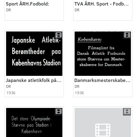
Sport ÅRH.Fodbold:
TVA ÅRH. Sport - Fodbold. Randers - B 1903 på Randers Stadion.
DR
DR
Japanske atletikfolk på Københavns stadion
Danmarksmesterskaberne i atletik
DR
DR
1936
1936