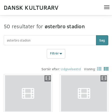
DANSK KULTURARV
Tog
nav
50 resultater for
østerbro stadion
Søg
Filtrér
Sortér efter:
Udgivelsestid
Visning: