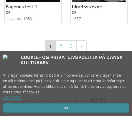
Fagenes fest 1
Idrætsstævne
DR
DR
1. august 1956
1957
1
2
3
»
COOKIE- OG PRIVATLIVSPOLITIK PÅ DANSK
KULTURARV.
Vi bruger cookies for at forbedre din oplevelse, vurdere brugen af de
enkelte elementer på Dansk Kulturarv og til at støtte markedsføringen
af vores services. Ved at klikke videre på Dansk Kulturarv accepterer du
vores brug af cookies.
LÆS MERE
Om
Kontakt
Persondatapolitik
OK
Copyright © 2012-2026
Dansk Kulturarv