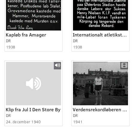
Kapløb fra Amager
Internationalt atletikstævne
DR
DR
1938
1938
Klip fra Jul I Den Store By
Verdensrekordløberen Rudolf Harby
DR
DR
24. december 1940
1941