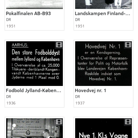
Pokalfinalen AB-B93
Landskampen Finland-Danmark
DR
DR
1951
1951
Fodbold Jylland-København 1936
Hovedvej nr. 1
DR
DR
1936
1937