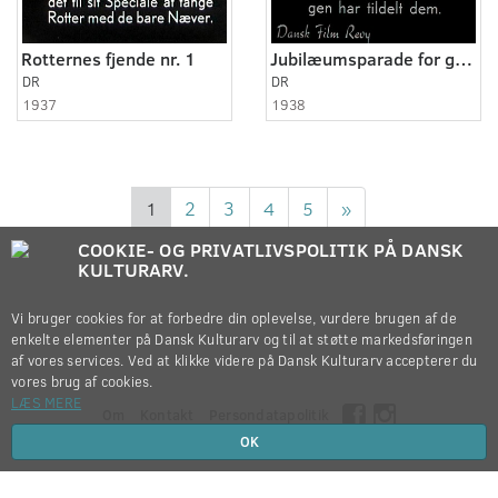
Rotternes fjende nr. 1
Jubilæumsparade for general With
DR
DR
1937
1938
1
2
3
4
5
»
COOKIE- OG PRIVATLIVSPOLITIK PÅ DANSK
KULTURARV.
Vi bruger cookies for at forbedre din oplevelse, vurdere brugen af de
enkelte elementer på Dansk Kulturarv og til at støtte markedsføringen
af vores services. Ved at klikke videre på Dansk Kulturarv accepterer du
vores brug af cookies.
LÆS MERE
Om
Kontakt
Persondatapolitik
OK
Copyright © 2012-2026
Dansk Kulturarv