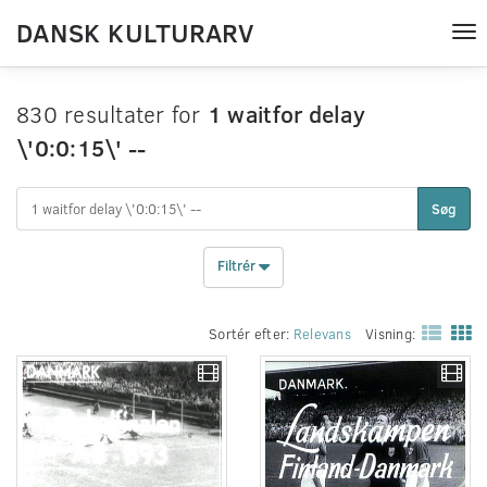
DANSK KULTURARV
Tog
nav
830 resultater for
1 waitfor delay
\'0:0:15\' --
Søg
Filtrér
Sortér efter:
Relevans
Visning: