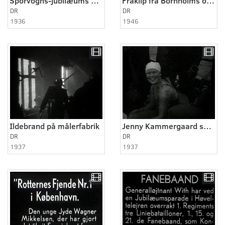
Sporvogns-jubilæums optog
Fraklip fra Bornholms overtagelse
DR
DR
1936
1946
Ildebrand på målerfabrik
Jenny Kammergaard svømmer fra Samsø til Jylland 1
DR
DR
1937
1937