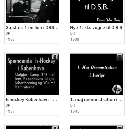
Gæst nr. 1 million i DSB Kino
Nye 1. kl.s vogne til D.S.B
DR
DR
1936
1938
Ishockey København - Malmø
1. maj demonstration i Stockholm
DR
DR
1937
1945