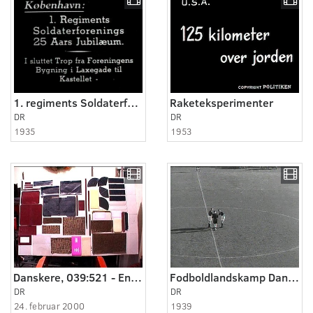
1. regiments Soldaterforening 25 år
Raketeksperimenter
DR
DR
1935
1953
Danskere, 039:521 - En pung består af 57 dele.
Fodboldlandskamp Danmark - Norge
DR
DR
24. februar 2000
1939