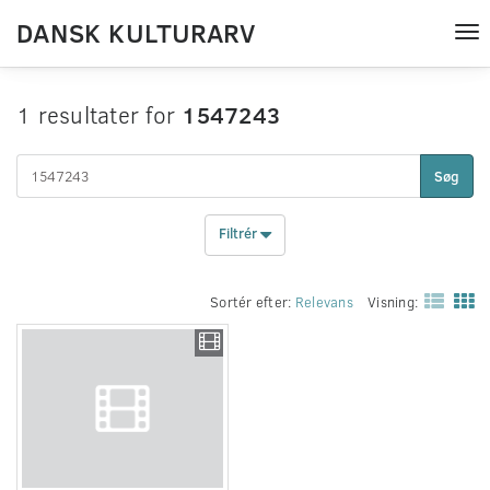
DANSK KULTURARV
Tog
nav
1 resultater for
1547243
Søg
Filtrér
Sortér efter:
Relevans
Visning: