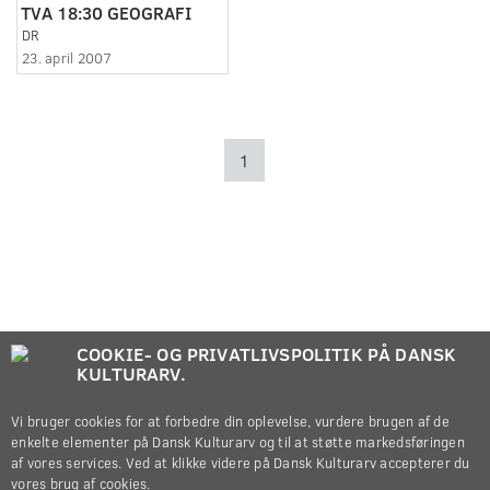
TVA 18:30 GEOGRAFI
DR
23. april 2007
1
COOKIE- OG PRIVATLIVSPOLITIK PÅ DANSK
KULTURARV.
Vi bruger cookies for at forbedre din oplevelse, vurdere brugen af de
enkelte elementer på Dansk Kulturarv og til at støtte markedsføringen
af vores services. Ved at klikke videre på Dansk Kulturarv accepterer du
vores brug af cookies.