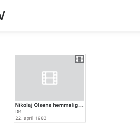
V
Nikolaj Olsens hemmelige liv eps. 1
DR
22. april 1983