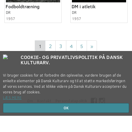
Fodboldtræning
DM i atletik
DR
DR
1957
1957
1
2
3
4
5
»
COOKIE- OG PRIVATLIVSPOLITIK PÅ DANSK
KULTURARV.
Vi bruger cookies for at forbedre din oplevelse, vurdere brugen af de
enkelte elementer på Dansk Kulturarv og til at støtte markedsføringen
af vores services. Ved at klikke videre på Dansk Kulturarv accepterer du
vores brug af cookies.
LÆS MERE
Om
Kontakt
Persondatapolitik
OK
Copyright © 2012-2026
Dansk Kulturarv