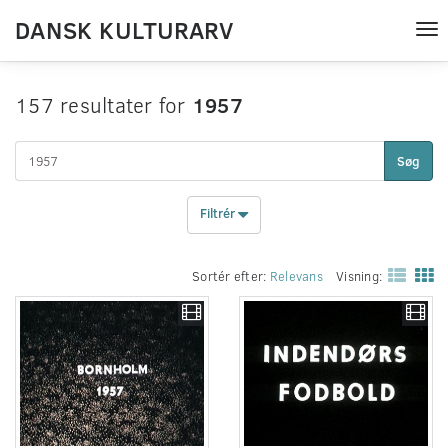
DANSK KULTURARV
Tog
nav
157 resultater for
1957
Søg
Filtrér
Sortér efter:
Relevans
Visning: