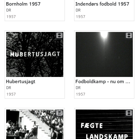
Bornholm 1957
Indendørs fodbold 1957
DR
DR
1957
1957
Hubertusjagt
Fodboldkamp - nu om aften - 1957!
DR
DR
1957
1957