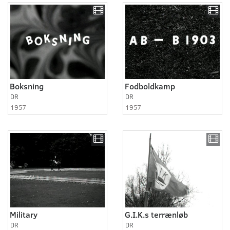
Boksning
Fodboldkamp
DR
DR
1957
1957
Military
G.I.K.s terrænløb
DR
DR