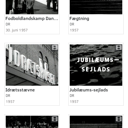
Fodboldlandskamp Danmark - Sverige 1957
Fægtning
DR
DR
30. juni 1957
1957
Idrætsstævne
Jubilæums-sejlads
DR
DR
1957
1957