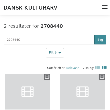
DANSK KULTURARV
Tog
nav
2 resultater for
2708440
Søg
Filtrér
Sortér efter:
Relevans
Visning: