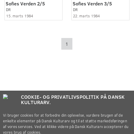
Sofies Verden 2/5
Sofies Verden 3/5
DR
DR
15. marts 1984
22. marts 1984
1
COOKIE- OG PRIVATLIVSPOLITIK PÅ DANSK
KULTURARV.
Vi bruger cookies for at forbedre din oplevelse, vurdere brugen af de
enkelte elementer på Dansk Kulturarv og til at støtte markedsføringen
af vores services. Ved at klikke videre på Dansk Kulturarv accepterer du
vores brug af cookies.