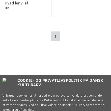
Hvad ler vi af
DR
1
COOKIE- OG PRIVATLIVSPOLITIK PÅ DANSK
KULTURARV.
Vi bruger cookies for at forbedre din oplevelse, vurdere brugen af de
enkelte elementer på Dansk Kulturarv og til at støtte markedsføringen
af vores services. Ved at klikke videre på Dansk Kulturarv accepterer du
vores brug af cookies.