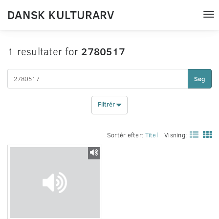
DANSK KULTURARV
Tog
nav
1 resultater for
2780517
Søg
Filtrér
Sortér efter:
Titel
Visning: