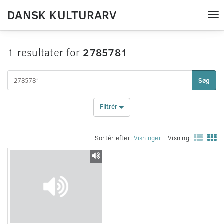
DANSK KULTURARV
Tog
nav
1 resultater for
2785781
Søg
Filtrér
Sortér efter:
Visninger
Visning: