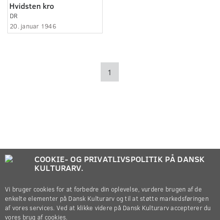
Hvidsten kro
DR
20. januar 1946
1
COOKIE- OG PRIVATLIVSPOLITIK PÅ DANSK
KULTURARV.
Vi bruger cookies for at forbedre din oplevelse, vurdere brugen af de
enkelte elementer på Dansk Kulturarv og til at støtte markedsføringen
af vores services. Ved at klikke videre på Dansk Kulturarv accepterer du
vores brug af cookies.